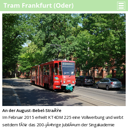
An der August-Bebel-StraÃŸe
Im Februar 2015 erhielt KT4DM 225 eine Vollwerbung und wirbt
seitdem fÃ¼r das 200-jÃ¤hrige JubilÃ¤um der Singakademie